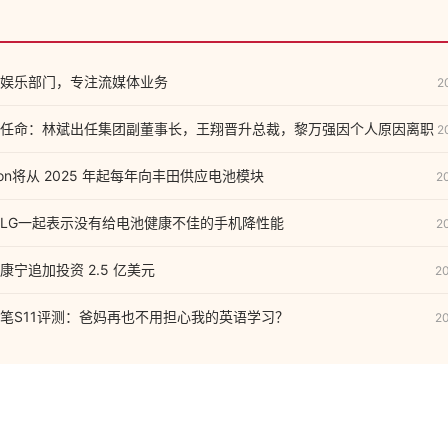
娱乐部门，专注流媒体业务
2
任命：林斌出任集团副董事长，王翔晋升总裁，黎万强因个人原因离职
2
olution将从 2025 年起每年向丰田供应电池模块
2
LG一起表示没有给电池健康不佳的手机降性能
2
宁追加投资 2.5 亿美元
2
笔S11评测：爸妈再也不用担心我的英语学习？
2