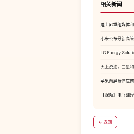
相关新闻
迪士尼重组媒体和
小米公布最新高管
LG Energy S
火上浇油，三星和
苹果向屏幕供应商康
【视频】讯飞翻译
← 返回