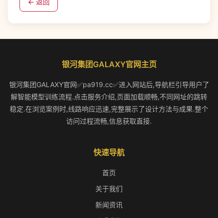
← 返回
银河集团GALAXY官网主页
银河集团GALAXY官网✅pa919.cc✅进入网站后,导航栏引导用户了
解智能模型训练流程.点击服务介绍,页面加载顺畅,不同网址的跳转
稳定.在浏览案例时,线路响应迅速,完整展示了设计方法与成果.整个
访问过程流畅,信息获取直接.
快速导航
首页
关于我们
新闻资讯