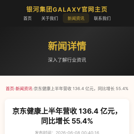
银河集团GALAXY官网主页
首页
关于我们
新闻资讯
联系我们
新闻详情
深入了解行业资讯
首页
›
新闻资讯
›
京东健康上半年营收 136.4 亿元，同比增长 55.4%
京东健康上半年营收 136.4 亿元，
同比增长 55.4%
发布时间：2026-06-08 00:40:16