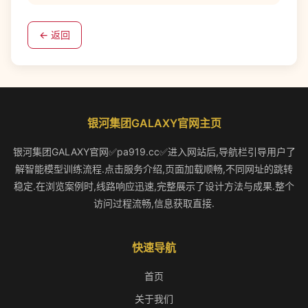
← 返回
银河集团GALAXY官网主页
银河集团GALAXY官网✅pa919.cc✅进入网站后,导航栏引导用户了
解智能模型训练流程.点击服务介绍,页面加载顺畅,不同网址的跳转
稳定.在浏览案例时,线路响应迅速,完整展示了设计方法与成果.整个
访问过程流畅,信息获取直接.
快速导航
首页
关于我们