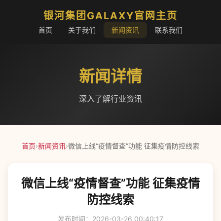
银河集团GALAXY官网主页
首页
关于我们
新闻资讯
联系我们
新闻详情
深入了解行业资讯
首页
›
新闻资讯
›
微信上线“疫情督查”功能 征集疫情防控线索
微信上线“疫情督查”功能 征集疫情
防控线索
发布时间：2026-03-26 00:40:17