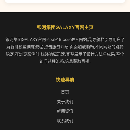
银河集团GALAXY官网主页
银河集团GALAXY官网✅pa919.cc✅进入网站后,导航栏引导用户了
解智能模型训练流程.点击服务介绍,页面加载顺畅,不同网址的跳转
稳定.在浏览案例时,线路响应迅速,完整展示了设计方法与成果.整个
访问过程流畅,信息获取直接.
快速导航
首页
关于我们
新闻资讯
联系我们