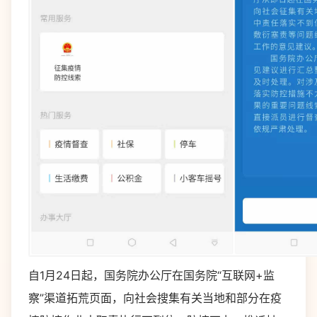
自1月24日起，国务院办公厅在国务院“互联网+监
察”渠道拓荒页面，向社会搜集有关当地和部分在疫