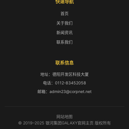
快速导航
首页
关于我们
新闻资讯
联系我们
联系信息
地址：德阳开发区科技大厦
电话：0112-83452058
邮箱：admin23@corpnet.net
网站地图
© 2019–2025 银河集团GALAXY官网主页 版权所有