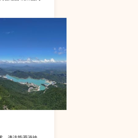
求，清洁能源消纳