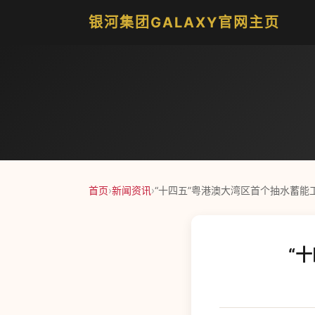
银河集团GALAXY官网主页
首页
›
新闻资讯
›
“十四五”粤港澳大湾区首个抽水蓄能
“