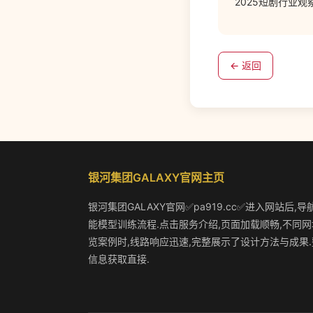
2025短剧行业
← 返回
银河集团GALAXY官网主页
银河集团GALAXY官网✅pa919.cc✅进入网站后
能模型训练流程.点击服务介绍,页面加载顺畅,不同网
览案例时,线路响应迅速,完整展示了设计方法与成果.
信息获取直接.