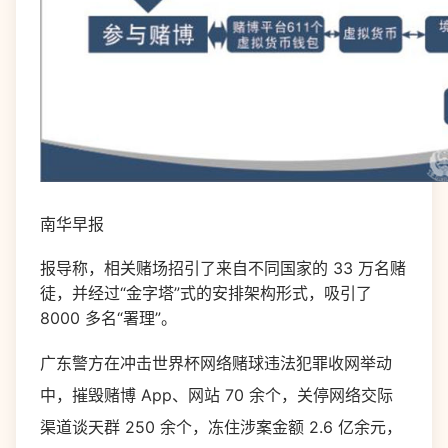
南华早报
报导称，相关赌场招引了来自不同国家的 33 万名赌
徒，并经过“金字塔”式的安排架构形式，吸引了
8000 多名“署理”。
广东警方在冲击世界杯网络赌球违法犯罪收网举动
中，摧毁赌博 App、网站 70 余个，关停网络交际
渠道谈天群 250 余个，冻住涉案金额 2.6 亿余元，