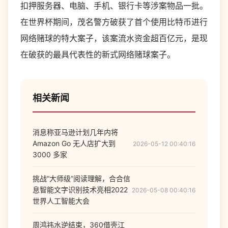
扣押服务器、电脑、手机、银行卡等涉案物品一批。
在世界杯期间，茂名警方破获了首个使用比特币进行
网络赌球的特大案子，该案流水资金超百亿元，是现
在破获的最具代表性的新式网络赌球案子。
相关新闻
消息称亚马逊计划几年内将
Amazon Go 无人店扩大到
2026-05-12 00:40:16
3000 多家
挑战“大师级”阅读理解，合合信
息智能文字识别技术亮相2022
2026-05-08 00:40:16
世界人工智能大会
周鸿祎水逆结束，360借壳江