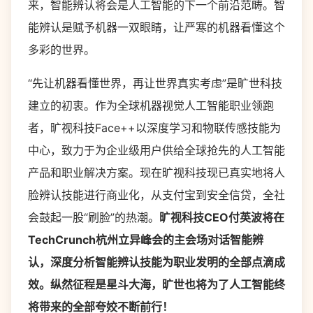
来，智能辨认将会是人工智能的下一个前沿范畴。智
能辨认是赋予机器一双眼睛，让严寒的机器看懂这个
多彩的世界。
“先让机器看懂世界，再让世界真实考虑”是旷世科技
建立的初衷。作为全球机器视觉人工智能职业领跑
者，旷视科技Face++以深度学习和物联传感技能为
中心，致力于为企业级用户供给全球抢先的人工智能
产品和职业解决方案。现在旷视科技现已真实地将人
脸辨认技能进行商业化，从支付宝到安全信贷，全社
会鼓起一股“刷脸”的热潮。
旷视科技CEO付英波将在
TechCrunch杭州立异峰会的主会场对话智能辨
认，深度分析智能辨认技能为职业发明的全部点滴成
效。纵然征程是星斗大海，旷世也将为了人工智能终
将带来的全部夸姣不断前行！