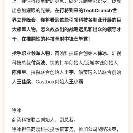
上，捉住科技革新的脉息，终究完结精彩蜕变，绽放
出愈加耀眼的光荣。
在行将到来的TechCrunch世
界立异峰会，你将看到这些引领科技各职业开展的巨
大领军人物，怎么故杰出的战略远见和出众的领导才
干，在推翻性的科技革射中锋芒毕露！
抢手职业领军人物：
商汤科技联合创始人
徐冰
、旷视
科技总裁
付英波
、快的打车创始人/泛城本钱创始人
陈伟星
、探探联合创始人
王宇
、触宝输入法联合创始
人
王佳梁
、Castbox创始人
王小雨
徐冰
商汤科技联合创始人、副总裁。
徐冰担任商汤科技投融资事务，参加公司战略决策，