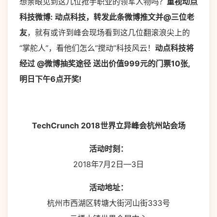
想亲眼见到这几位抢手职业的领军人物吗？
重视动点
科技微博: 动点科技，转发此条微博推文并@三位老
友
，就有或许到峰会现场看到这几位翻滚浪尖上的
“掌舵人”，看他们怎么“搅动”科技风云！
动点科技将
经过 @微博抽奖途径 送出价值999元的门票10张,
明日下午6点开奖!
TechCrunch 2018世界立异峰会杭州站会场
活动时刻：
2018年7月2日—3日
活动地址：
杭州市西湖区转塘大街河山街333号