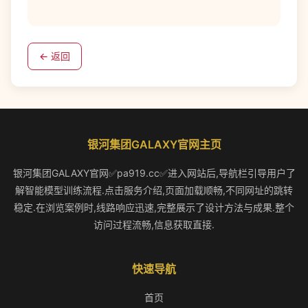
← 返回
银河集团GALAXY官网主页
银河集团GALAXY官网✅pa919.cc✅进入网站后,导航栏引导用户了
解智能模型训练流程.点击服务介绍,页面加载顺畅,不同网址的跳转
稳定.在浏览案例时,线路响应迅速,完整展示了设计方法与成果.整个
访问过程流畅,信息获取直接.
快速导航
首页