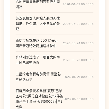
六间房董事长由刘岩变更为周
2026-06-03 00:40:16
鸿祎
英汉思机器人创始人兼CEO朱
瀚琦：外骨骼，人类身体的外
2026-06-02 00:40:16
延
新增市场规模超 500 亿美元！
2026-05-24 00:40:16
国产新冠特效药加速补位中
奔驰刚刚达成了一项巨大的海
2026-05-23 00:40:16
上风电采购协议
三星挖走台积电前高管 重整芯
2026-05-21 00:40:16
片制造业务
百度用全景技术重新“复原”巴黎
圣母院“;微信自动抢红包”软件被
2026-05-16 00:40:16
腾讯告上法庭 索赔5000万|早8
点档