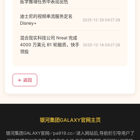
医学推理任务中表现出色
迪士尼的视频串流服务定名
2025-12-29 09:27:28
Disney+
混合现实科技公司 Nreal 完成
4000 万美元 B1 轮融资，快手
2025-12-18 09:27:28
领投
← 返回
银河集团GALAXY官网主页
银河集团GALAXY官网✅pa919.cc✅进入网站后,导航栏引导用户了