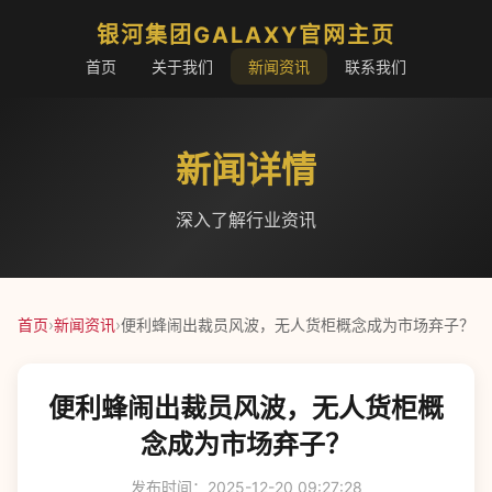
银河集团GALAXY官网主页
首页
关于我们
新闻资讯
联系我们
新闻详情
深入了解行业资讯
首页
›
新闻资讯
›
便利蜂闹出裁员风波，无人货柜概念成为市场弃子？
便利蜂闹出裁员风波，无人货柜概
念成为市场弃子？
发布时间：2025-12-20 09:27:28