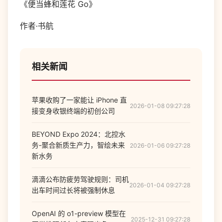
《便当蜂和莲花 Go》
作者·书航
相关新闻
苹果收购了一家能让 iPhone 直
2026-01-08 09:27:28
接变身收银终端的初创公司
BEYOND Expo 2024：北控水
务-聚合新质生产力，智绘未来
2026-01-06 09:27:28
新水务
滴滴公布防疲劳驾驶规则：司机
2026-01-04 09:27:28
出车时间过长将被强制休息
OpenAI 的 o1-preview 模型在
2025-12-31 09:27:28