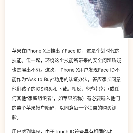
苹果在iPhone X上推出了Face ID，这是个划时代的
技能。但一起，环绕这个技能所带来的安全问题质疑
也是层出不穷。这次，iPhone X用户发现Face ID不
能作为“Ask to Buy”功用的认证办法，答应家长同意
他们孩子的iOS购买和下载。相反，爸爸妈妈（或任
何其他“家庭组织者”，如苹果所称）有必要输入他们
的整个苹果帐户暗码，以同意每一个独自的购买测
验。
用户感到懊丧，由于Touch ID设备具有相同的功