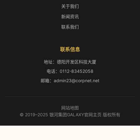
关于我们
新闻资讯
联系我们
联系信息
地址：德阳开发区科技大厦
电话：0112-83452058
邮箱：admin23@corpnet.net
网站地图
© 2019–2025 银河集团GALAXY官网主页 版权所有