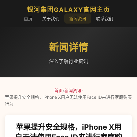
银河集团GALAXY官网主页
首页
关于我们
新闻资讯
联系我们
新闻详情
深入了解行业资讯
首页
›
新闻资讯
›
苹果提升安全规格，iPhone X用户无法使用Face ID来进行家庭购买
行为
苹果提升安全规格，iPhone X用