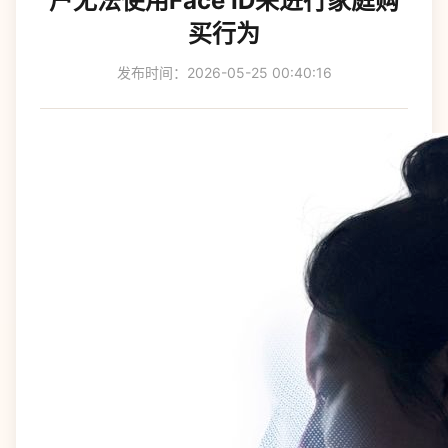
户无法使用Face ID来进行家庭购
买行为
发布时间：2026-05-25 00:40:16