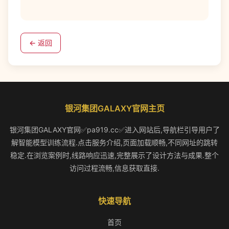
← 返回
银河集团GALAXY官网主页
银河集团GALAXY官网✅pa919.cc✅进入网站后,导航栏引导用户了
解智能模型训练流程.点击服务介绍,页面加载顺畅,不同网址的跳转
稳定.在浏览案例时,线路响应迅速,完整展示了设计方法与成果.整个
访问过程流畅,信息获取直接.
快速导航
首页