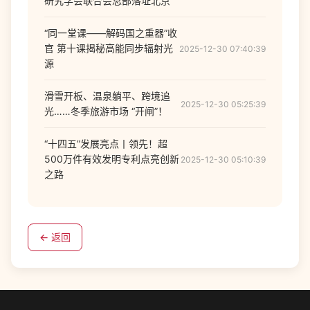
研究学会联合会总部落址北京
“同一堂课——解码国之重器”收
官 第十课揭秘高能同步辐射光
2025-12-30 07:40:39
源
滑雪开板、温泉躺平、跨境追
2025-12-30 05:25:39
光……冬季旅游市场 “开闸”！
“十四五”发展亮点丨领先！超
500万件有效发明专利点亮创新
2025-12-30 05:10:39
之路
← 返回