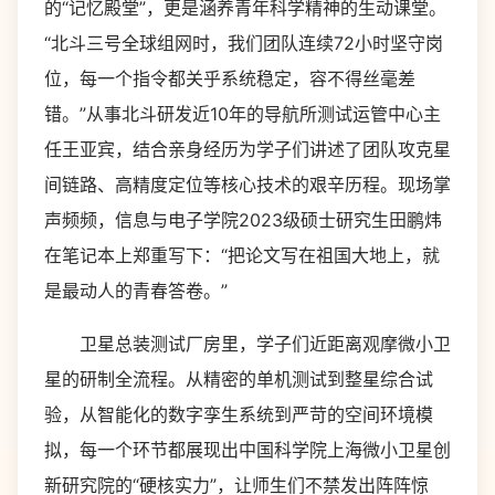
的“记忆殿堂”，更是涵养青年科学精神的生动课堂。
“北斗三号全球组网时，我们团队连续72小时坚守岗
位，每一个指令都关乎系统稳定，容不得丝毫差
错。”从事北斗研发近10年的导航所测试运管中心主
任王亚宾，结合亲身经历为学子们讲述了团队攻克星
间链路、高精度定位等核心技术的艰辛历程。现场掌
声频频，信息与电子学院2023级硕士研究生田鹏炜
在笔记本上郑重写下：“把论文写在祖国大地上，就
是最动人的青春答卷。”
卫星总装测试厂房里，学子们近距离观摩微小卫
星的研制全流程。从精密的单机测试到整星综合试
验，从智能化的数字孪生系统到严苛的空间环境模
拟，每一个环节都展现出中国科学院上海微小卫星创
新研究院的“硬核实力”，让师生们不禁发出阵阵惊