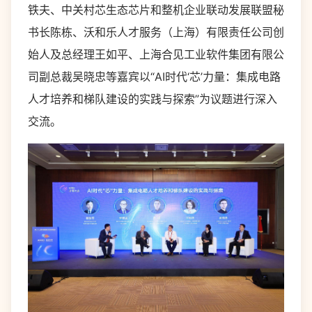
铁夫、中关村芯生态芯片和整机企业联动发展联盟秘
书长陈栋、沃和乐人才服务（上海）有限责任公司创
始人及总经理王如平、上海合见工业软件集团有限公
司副总裁吴晓忠等嘉宾以“AI时代‘芯’力量：集成电路
人才培养和梯队建设的实践与探索”为议题进行深入
交流。