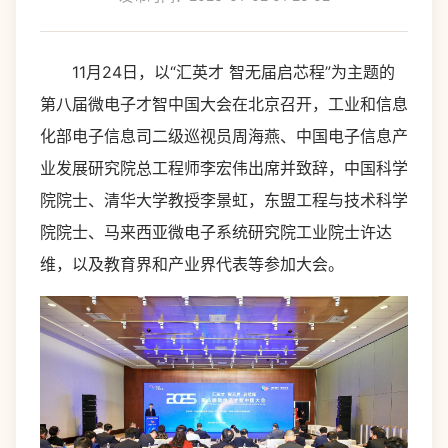
11月24日，以“汇英才 智无届启芯程”为主题的
第八届微电子才智中国大会在北京召开，工业和信息
化部电子信息司二级巡视员周海燕、中国电子信息产
业发展研究院总工程师李宏伟出席并致辞，中国科学
院院士、清华大学教授李景虹，东盟工程与技术科学
院院士、马来西亚微电子系统研究院工业院士许达
维，以及教育界和产业界代表等参加大会。