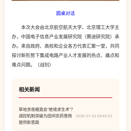
圆桌对话
本次大会由北京航空航天大学、北京理工大学主
办，中国电子信息产业发展研究院（赛迪研究院）承
办。来自政府、高校和企业各方代表汇聚一堂，共同
探讨新形势下集成电路产业人才发展的热点、痛点和
难点问题。（战钊）
相关新闻
草地贪夜蛾竟会“绝境求生术”？
调控机制突破为田间农药使用
2026-01-02 06:40:02
提供新思路