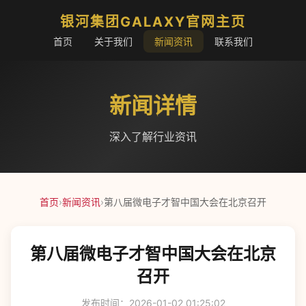
银河集团GALAXY官网主页
首页
关于我们
新闻资讯
联系我们
新闻详情
深入了解行业资讯
首页
›
新闻资讯
›
第八届微电子才智中国大会在北京召开
第八届微电子才智中国大会在北京
召开
发布时间：2026-01-02 01:25:02