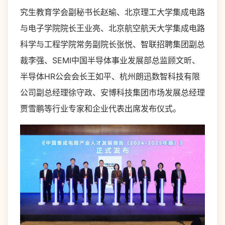
究生教育学会副秘书长赵瑜、北京理工大学集成电路
与电子学院院长王业亮、北京航空航天大学集成电路
科学与工程学院常务副院长张悦、智联招聘集团副总
裁李强、SEMI中国半导体事业发展部总监顾文昕、
半导体HR公会会长王如平、杭州朗迅数智科技有限
公司副总经理徐守政、安博科技集团市场发展总经理
贾雪鹏等行业专家和企业代表出席发布仪式。