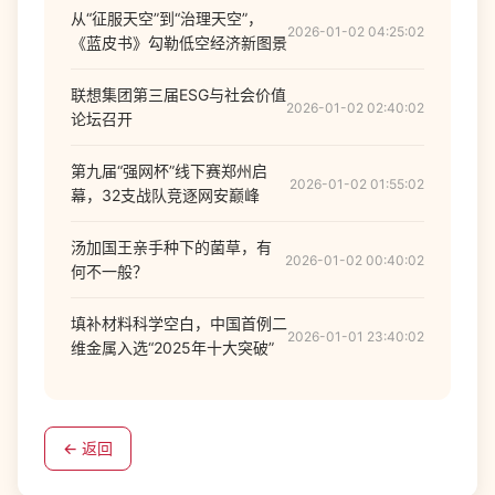
从“征服天空”到“治理天空”，
2026-01-02 04:25:02
《蓝皮书》勾勒低空经济新图景
联想集团第三届ESG与社会价值
2026-01-02 02:40:02
论坛召开
第九届“强网杯”线下赛郑州启
2026-01-02 01:55:02
幕，32支战队竞逐网安巅峰
汤加国王亲手种下的菌草，有
2026-01-02 00:40:02
何不一般？
填补材料科学空白，中国首例二
2026-01-01 23:40:02
维金属入选“2025年十大突破”
← 返回