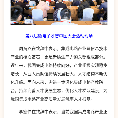
第八届微电子才智中国大会活动现场
周海燕在致辞中表示，集成电路产业是信息技术
产业的核心基石，更是新质生产力的关键组成部分。
近年来，我国集成电路持续向好，产业规模实现稳步
增长，从业人员队伍持续发展壮大，人才结构不断优
化升级。面向未来，需进一步深化集成电路产教融
合，持续完善人才发展生态，优化人才梯队建设，为
我国集成电路产业高质量发展筑牢人才根基。
李宏伟在致辞中表示，当前我国集成电路产业正