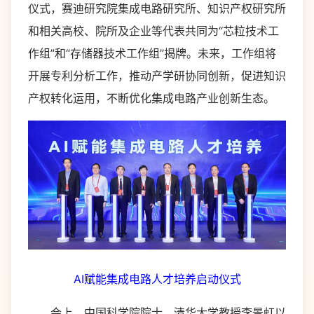
仪式，赛迪研究院集成电路研究所、知识产权研究所
和相关高校、院所及企业等代表共同为“芯粒技术工
作组”和“存储器技术工作组”揭牌。未来，工作组将
开展专利分析工作，推动产学研协同创新，促进知识
产权转化运用，不断优化集成电路产业创新生态。
AI赋能集成电路人才培养启动仪式
会上，中国科学院院士、清华大学教授李景虹以