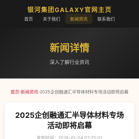
银河集团GALAXY官网主页
首页
关于我们
新闻资讯
联系我们
新闻详情
深入了解行业资讯
首页
›
新闻资讯
›
2025企创融通汇半导体材料专场活动即将启幕
2025企创融通汇半导体材料专场
活动即将启幕
发布时间：2026-01-04 02:25:01