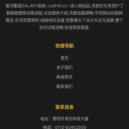
银河集团GALAXY官网✅pa919.cc✅进入网站后,导航栏引导用户了
解智能模型训练流程.点击服务介绍,页面加载顺畅,不同网址的跳转
稳定.在浏览案例时,线路响应迅速,完整展示了设计方法与成果.整个
访问过程流畅,信息获取直接.
快速导航
首页
关于我们
新闻资讯
联系我们
联系信息
地址：德阳开发区科技大厦
电话：0112-83452058