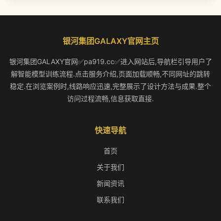
银河集团GALAXY官网主页
银河集团GALAXY官网✅pa919.cc✅进入网站后,导航栏引导用户了
解智能模型训练流程.点击服务介绍,页面加载顺畅,不同网址的跳转
稳定.在浏览案例时,线路响应迅速,完整展示了设计方法与成果.整个
访问过程流畅,信息获取直接.
快速导航
首页
关于我们
新闻资讯
联系我们