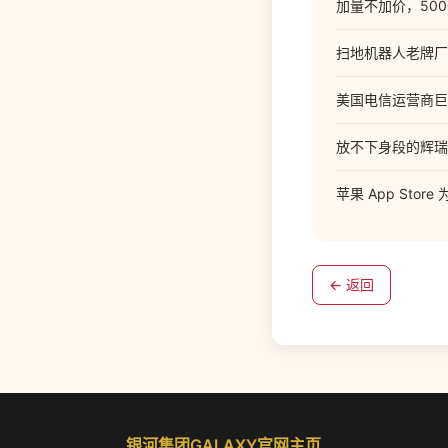
加量不加价，5000
扫地机器人老牌厂
美国电信运营商巨头 
放不下身段的辉瑞
苹果 App St
← 返回
银河集团GALAXY官网主页