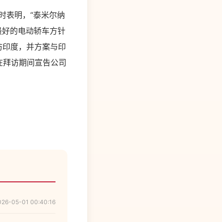
题时表明，“泰米尔纳
最好的电动轿车方针
访印度，并方案与印
在拜访期间宣告公司
026-05-01 00:40:16