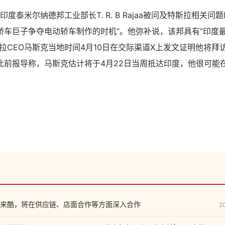
印度泰米尔纳德邦工业部长T. R. B Rajaa被问及特斯拉相关问
轿车巨子争夺电动轿车制作的时机”。他弥补说，该邦具有“印度
拉CEO马斯克当地时间4月10日在交际渠道X上发文证明他将拜
此前报导称，马斯克估计将于4月22日当周抵达印度，他很可能
。
来酷，将在供应链、店面合作等方面深入合作
2