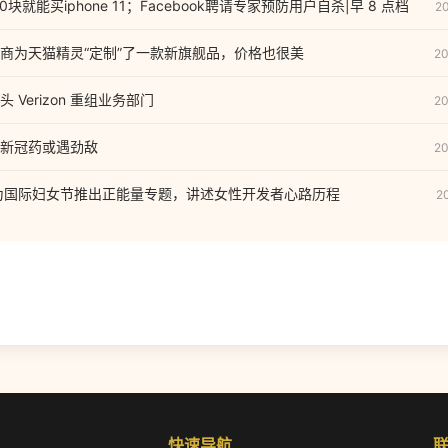
块就能买iphone 11；Facebook聘请专家预防用户自杀|早 8 点档
2
商为天猫精灵“定制”了一款新旗舰品，价格也很美
20
Verizon 重组业务部门
20
新冠药或遇劲敌
20
ore 为国际妇女节推出正能量专题，讲述女性开发者心路历程
2
快速导航