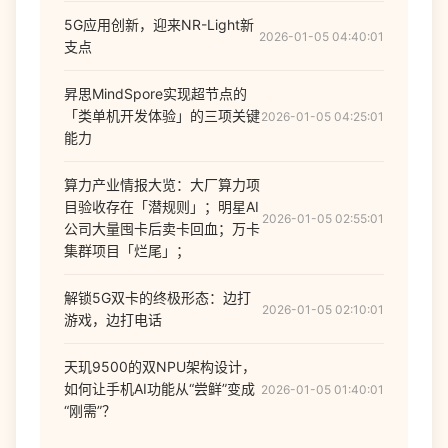
5G应用创新，迎来NR-Light新
2026-01-05 04:40:01
支点
昇思MindSpore实现超节点的
「类单机开发体验」的三项关键
2026-01-05 04:25:01
能力
算力产业情报大览：大厂算力项
目验收存在「潜规则」；明星AI
2026-01-05 02:55:01
公司大量囤卡后卖卡回血；万卡
集群项目「烂尾」；
解锁5G双卡的终极形态：边打
2026-01-05 02:10:01
游戏，边打电话
天玑9500的双NPU架构设计，
如何让手机AI功能从“尝鲜”变成
2026-01-05 01:40:01
“刚需”？