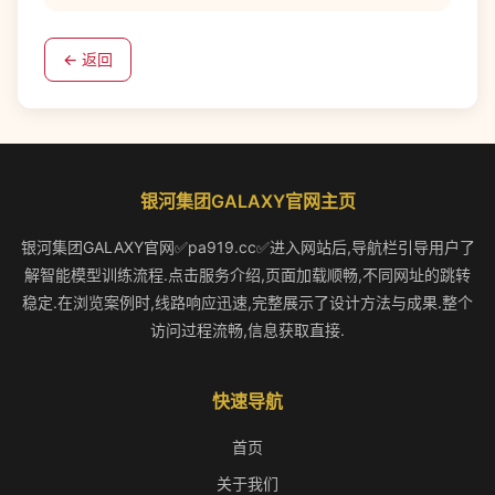
← 返回
银河集团GALAXY官网主页
银河集团GALAXY官网✅pa919.cc✅进入网站后,导航栏引导用户了
解智能模型训练流程.点击服务介绍,页面加载顺畅,不同网址的跳转
稳定.在浏览案例时,线路响应迅速,完整展示了设计方法与成果.整个
访问过程流畅,信息获取直接.
快速导航
首页
关于我们