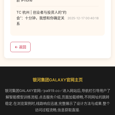
新 iPhone
TC 杭州 | 创业者与投资人的“约
会”：十分钟，我想和你确定关
2025-12-17 00:40:18
系
← 返回
银河集团GALAXY官网主页
银河集团GALAXY官网✅pa919.cc✅进入网站后,导航栏引导用户了
解智能模型训练流程.点击服务介绍,页面加载顺畅,不同网址的跳转
稳定.在浏览案例时,线路响应迅速,完整展示了设计方法与成果.整个
访问过程流畅,信息获取直接.