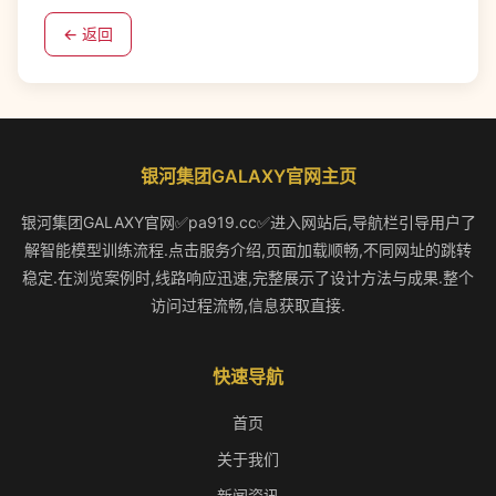
← 返回
银河集团GALAXY官网主页
银河集团GALAXY官网✅pa919.cc✅进入网站后,导航栏引导用户了
解智能模型训练流程.点击服务介绍,页面加载顺畅,不同网址的跳转
稳定.在浏览案例时,线路响应迅速,完整展示了设计方法与成果.整个
访问过程流畅,信息获取直接.
快速导航
首页
关于我们
新闻资讯