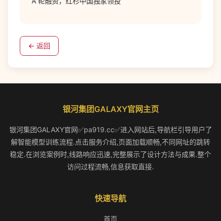
A 轮融资，红杉中国独家领投
← 返回
银河集团GALAXY官网主页
银河集团GALAXY官网✅pa919.cc✅进入网站后,导航栏引导用户了
解智能模型训练流程.点击服务介绍,页面加载顺畅,不同网址的跳转
稳定.在浏览案例时,线路响应迅速,完整展示了设计方法与成果.整个
访问过程流畅,信息获取直接.
快速导航
首页