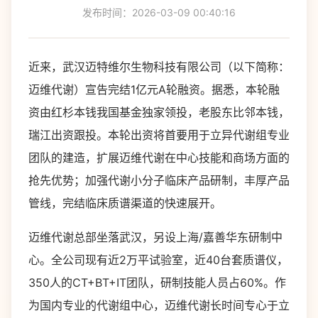
发布时间：2026-03-09 00:40:16
近来，武汉迈特维尔生物科技有限公司（以下简称：
迈维代谢）宣告完结1亿元A轮融资。据悉，本轮融
资由红杉本钱我国基金独家领投，老股东比邻本钱，
瑞江出资跟投。本轮出资将首要用于立异代谢组专业
团队的建造，扩展迈维代谢在中心技能和商场方面的
抢先优势；加强代谢小分子临床产品研制，丰厚产品
管线，完结临床质谱渠道的快速展开。
迈维代谢总部坐落武汉，另设上海/嘉善华东研制中
心。全公司现有近2万平试验室，近40台套质谱仪，
350人的CT+BT+IT团队，研制技能人员占60%。作
为国内专业的代谢组中心，迈维代谢长时间专心于立