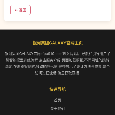
← 返回
银河集团GALAXY官网主页
银河集团GALAXY官网✅pa919.cc✅进入网站后,导航栏引导用户了
解智能模型训练流程.点击服务介绍,页面加载顺畅,不同网址的跳转
稳定.在浏览案例时,线路响应迅速,完整展示了设计方法与成果.整个
访问过程流畅,信息获取直接.
快速导航
首页
关于我们