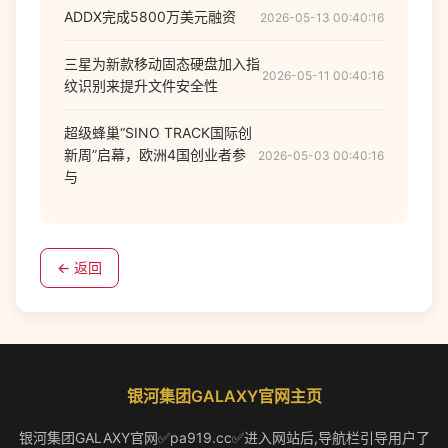
ADDX完成5800万美元融资
2026-05-13 00:40:16
三星为新款移动固态硬盘加入指
2026-05-11 00:40:16
纹识别来提升文件安全性
超级蜂巢“SINO TRACK国际创
新周”启幕，欧洲4国创业者参
2026-05-03 00:40:16
与
← 返回
银河集团GALAXY官网主页
银河集团GALAXY官网✅pa919.cc✅进入网站后,导航栏引导用户了