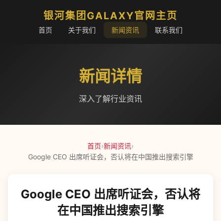
银河集团GALAXY官网主页
首页
关于我们
新闻资讯
联系我们
新闻详情
深入了解行业资讯
首页
›
新闻资讯
›
Google CEO 出席听证会，否认将在中国推出搜索引擎
Google CEO 出席听证会，否认将
在中国推出搜索引擎