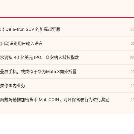
Q8 e-tron SUV 的加高越野版
2
，能自动识别用户输入语言
2
滴拟 40 亿美元 IPO、众安纳入科技指数
2
叠屏手机，或类似于华为Mate X向外折叠
2
关停国内业务
2
商戴姆勒推加密货币 MobiCOIN，对环保驾驶行为进行奖励
2