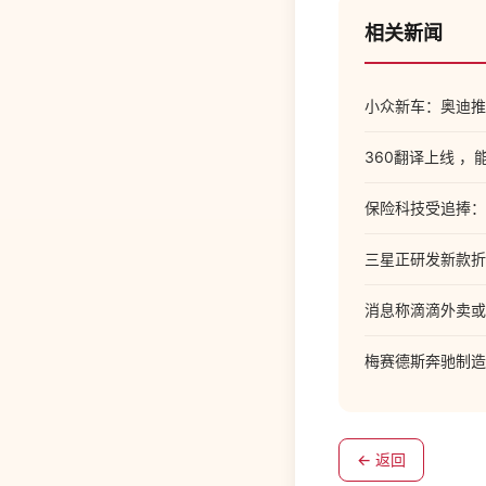
相关新闻
小众新车：奥迪推出 
360翻译上线 
保险科技受追捧：水
三星正研发新款折
消息称滴滴外卖或
梅赛德斯奔驰制造
← 返回