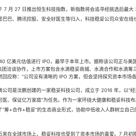
 7 月 27 日推出恒生科技指数，新指数将会追寻经挑选后最大 
里巴巴、腾讯控股、安全好医生等归入，科技稳妥公司众安在线
40 亿美元估值进行 IPO，最早于本年上市。据称该公司正与美国银
高盛集团洽谈协作，上市方案包含水滴稳妥商城、水滴合作和水滴筹
回应称：“公司没有清晰的 IPO 方案，但会坚持探究资本市场
公司是沈鹏创建的一家稳妥科技公司，成立于 2016 年，以“
可医、保证亿万家庭”为任务。作为一家环绕大健康和稳妥科技布
了“筹+合作+稳妥”的生态商业形式，协助中低收入人群树立自己
近来在全球市场上，稳妥科技也受到了资本市场的喜爱。7 月初