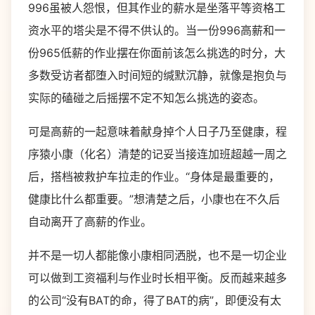
996虽被人怨恨，但其作业的薪水是坐落平等资格工
资水平的塔尖是不得不供认的。当一份996高薪和一
份965低薪的作业摆在你面前该怎么挑选的时分，大
多数受访者都堕入时间短的缄默沉静，就像是抱负与
实际的磕碰之后摇摆不定不知怎么挑选的姿态。
可是高薪的一起意味着献身掉个人日子乃至健康，程
序猿小康（化名）清楚的记妥当接连加班超越一周之
后，搭档被救护车拉走的作业。“身体是最重要的，
健康比什么都重要。”想清楚之后，小康也在不久后
自动离开了高薪的作业。
并不是一切人都能像小康相同洒脱，也不是一切企业
可以做到工资福利与作业时长相平衡。反而越来越多
的公司“没有BAT的命，得了BAT的病”，即便没有太