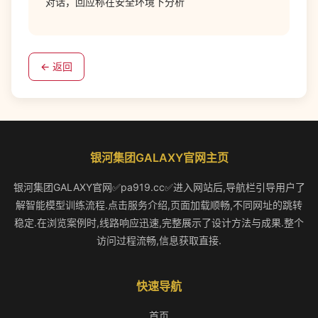
对话，回应称在安全环境下分析
← 返回
银河集团GALAXY官网主页
银河集团GALAXY官网✅pa919.cc✅进入网站后,导航栏引导用户了
解智能模型训练流程.点击服务介绍,页面加载顺畅,不同网址的跳转
稳定.在浏览案例时,线路响应迅速,完整展示了设计方法与成果.整个
访问过程流畅,信息获取直接.
快速导航
首页