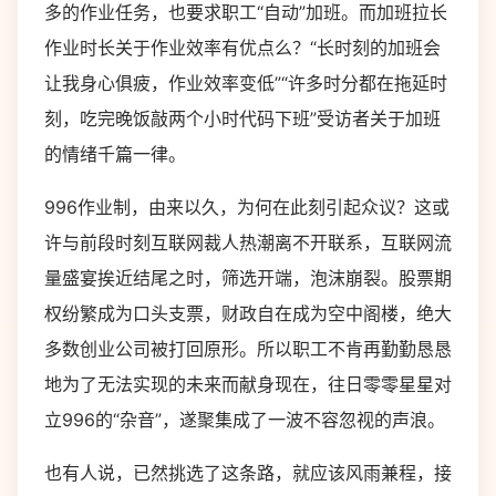
多的作业任务，也要求职工“自动”加班。而加班拉长
作业时长关于作业效率有优点么？“长时刻的加班会
让我身心俱疲，作业效率变低”“许多时分都在拖延时
刻，吃完晚饭敲两个小时代码下班”受访者关于加班
的情绪千篇一律。
996作业制，由来以久，为何在此刻引起众议？这或
许与前段时刻互联网裁人热潮离不开联系，互联网流
量盛宴挨近结尾之时，筛选开端，泡沫崩裂。股票期
权纷繁成为口头支票，财政自在成为空中阁楼，绝大
多数创业公司被打回原形。所以职工不肯再勤勤恳恳
地为了无法实现的未来而献身现在，往日零零星星对
立996的“杂音”，遂聚集成了一波不容忽视的声浪。
也有人说，已然挑选了这条路，就应该风雨兼程，接