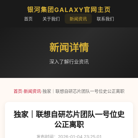
银河集团GALAXY官网主页
首页
关于我们
新闻资讯
联系我们
新闻详情
深入了解行业资讯
首页
›
新闻资讯
›
独家｜联想自研芯片团队一号位史公正离职
独家｜联想自研芯片团队一号位史
公正离职
发布时间：2026-01-04 23:25:01