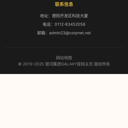
联系信息
地址：德阳开发区科技大厦
电话：0112-83452058
邮箱：admin23@corpnet.net
网站地图
© 2019–2025 银河集团GALAXY官网主页 版权所有