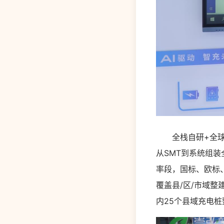
全栈自研+全球布
从SMT到系统组
率段，国标、欧标
覆盖县/区/市域
内25个县域充电