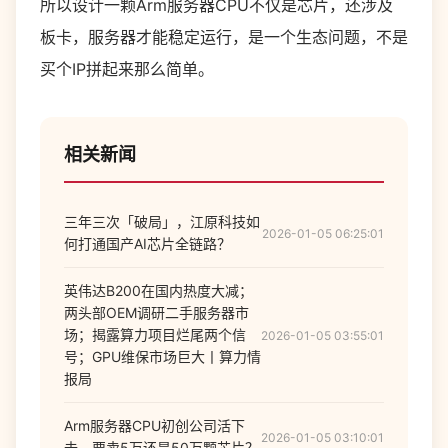
所以设计一颗Arm服务器CPU不仅是芯片，还涉及
板卡，服务器才能稳定运行，是一个生态问题，不是
买个IP拼起来那么简单。
相关新闻
三年三次「破局」，江原科技如
2026-01-05 06:25:01
何打通国产AI芯片全链路？
英伟达B200在国内热度大减；
两头部OEM调研二手服务器市
场；揭露算力项目烂尾两个信
2026-01-05 03:55:01
号；GPU维保市场巨大丨算力情
报局
Arm服务器CPU初创公司活下
2026-01-05 03:10:01
去，要卖5万还是50万颗芯片？