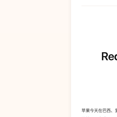
苹果今天在巴西、爱尔