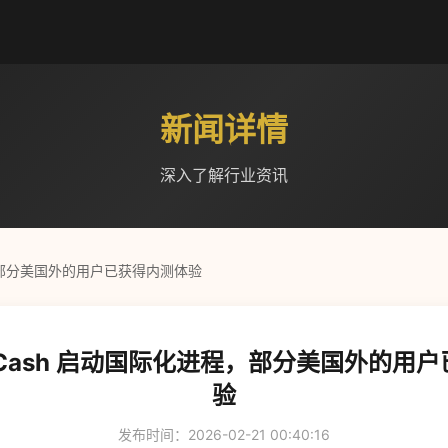
新闻详情
深入了解行业资讯
进程，部分美国外的用户已获得内测体验
Pay Cash 启动国际化进程，部分美国外的用
验
发布时间：2026-02-21 00:40:16