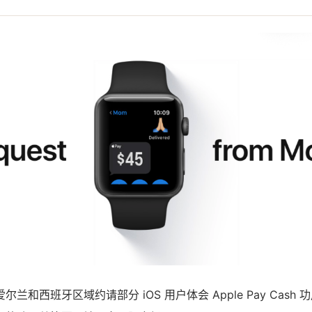
兰和西班牙区域约请部分 iOS 用户体会 Apple Pay Cash