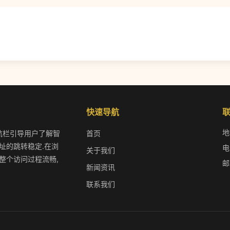
快速导航
地
,导航栏引导用户了解智
首页
址的跳转稳定.在浏
电
关于我们
整个访问过程流畅,
邮
新闻资讯
联系我们