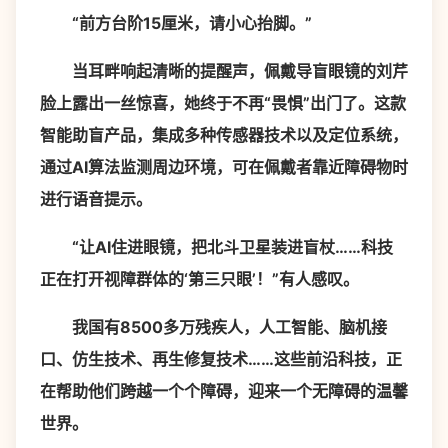
“前方台阶15厘米，请小心抬脚。”
当耳畔响起清晰的提醒声，佩戴导盲眼镜的刘芹
脸上露出一丝惊喜，她终于不再“畏惧”出门了。这款
智能助盲产品，集成多种传感器技术以及定位系统，
通过AI算法监测周边环境，可在佩戴者靠近障碍物时
进行语音提示。
“让AI住进眼镜，把北斗卫星装进盲杖……科技
正在打开视障群体的‘第三只眼’！”有人感叹。
我国有8500多万残疾人，人工智能、脑机接
口、仿生技术、再生修复技术……这些前沿科技，正
在帮助他们跨越一个个障碍，迎来一个无障碍的温馨
世界。