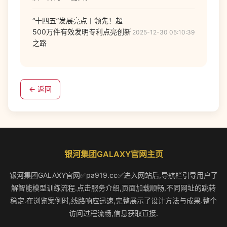
“十四五”发展亮点丨领先！超
500万件有效发明专利点亮创新
2025-12-30 05:10:39
之路
← 返回
银河集团GALAXY官网主页
银河集团GALAXY官网✅pa919.cc✅进入网站后,导航栏引导用户了
解智能模型训练流程.点击服务介绍,页面加载顺畅,不同网址的跳转
稳定.在浏览案例时,线路响应迅速,完整展示了设计方法与成果.整个
访问过程流畅,信息获取直接.