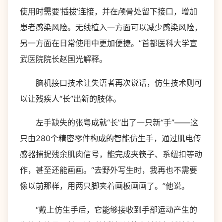
使用时需要‘插拔’连接，并在颅骨处留下接口，增加
患者感染风险。无线植入一方面可以减少感染风险，
另一方面在日常使用中更加便捷。”首都医科大学宣
武医院院长赵国光解释。
脑机接口技术让失语者再次说话，仿生技术则可
以让残疾人“长”出新的肢体。
左手缺失的张粤成就“长”出了一只新“手”——这
只由280个精密零件构成的智能仿生手，通过肌电传
感器捕捉残余肌肉信号，能完成夹筷子、系纽扣等动
作，甚至还能画画。“去野外写生时，我再也不需要
像以前那样，用两只脚夹着画板画画了。”他说。
“戴上仿生手后，它能够接收到手部运动产生的