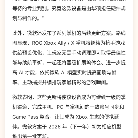
等待的专业判别。究竟这款设备是由华硕担任硬件规
划与制作的。”
此外，微软还发布了系列掌机的后续更新方案。路线
图显现，ROG Xbox Ally / X 掌机将继续为抢手游戏
供给预设优化，让玩家无需手动调理即可取得最佳性
能与续航平衡，一起还将晋级扩展坞体会、进一步提
高 AI 才能，依托微软 AI 模型实时提高画质与帧
率、主动捕捉并编排玩家最精彩的游戏瞬间。
微软表明，这些更新将使该设备成为可继续晋级的掌
机渠道，完成主机、PC 与掌机间的一致账号同步和
Game Pass 整合，让其成为 Xbox 生态的便携延
伸。微软方案于 2026 年（下一年）初为相应机型
推出第一批更新。