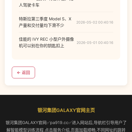
人驾驶卡车
特斯拉第三季度 Model S、X
2026-05-02 00:40:16
产量和交付量均下滑不少
佳能的 IVY REC 小型户外摄像
2026-05-01 00:40:16
机可以别在你的钥匙扣上
← 返回
银河集团GALAXY官网主页
银河集团GALAXY官网✅pa919.cc✅进入网站后,导航栏引导用户了
解智能模型训练流程.点击服务介绍,页面加载顺畅,不同网址的跳转