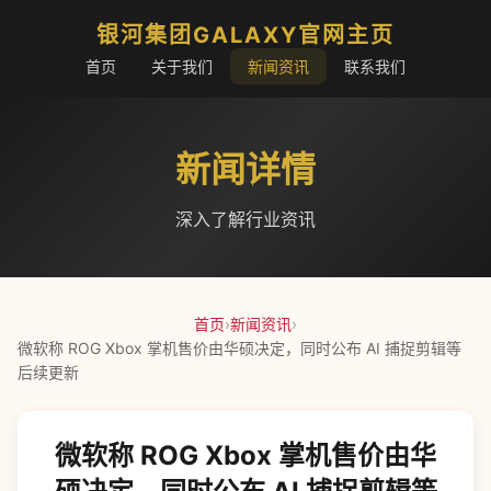
银河集团GALAXY官网主页
首页
关于我们
新闻资讯
联系我们
新闻详情
深入了解行业资讯
首页
›
新闻资讯
›
微软称 ROG Xbox 掌机售价由华硕决定，同时公布 AI 捕捉剪辑等
后续更新
微软称 ROG Xbox 掌机售价由华