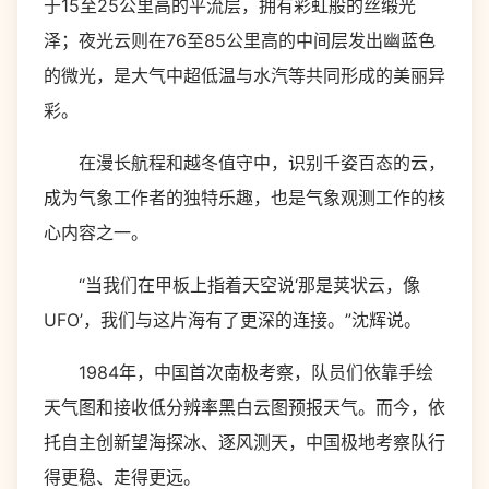
于15至25公里高的平流层，拥有彩虹般的丝缎光
泽；夜光云则在76至85公里高的中间层发出幽蓝色
的微光，是大气中超低温与水汽等共同形成的美丽异
彩。
在漫长航程和越冬值守中，识别千姿百态的云，
成为气象工作者的独特乐趣，也是气象观测工作的核
心内容之一。
“当我们在甲板上指着天空说‘那是荚状云，像
UFO’，我们与这片海有了更深的连接。”沈辉说。
1984年，中国首次南极考察，队员们依靠手绘
天气图和接收低分辨率黑白云图预报天气。而今，依
托自主创新望海探冰、逐风测天，中国极地考察队行
得更稳、走得更远。