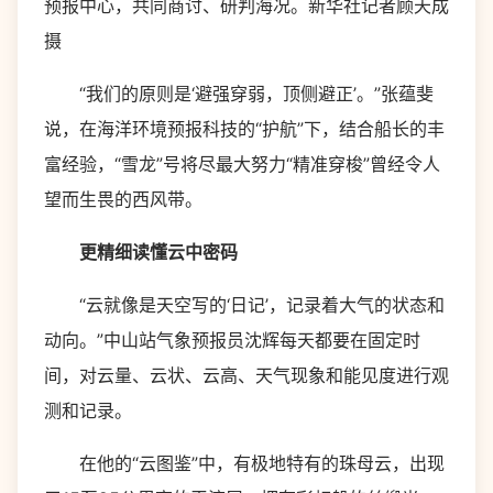
预报中心，共同商讨、研判海况。新华社记者顾天成
摄
“我们的原则是‘避强穿弱，顶侧避正’。”张蕴斐
说，在海洋环境预报科技的“护航”下，结合船长的丰
富经验，“雪龙”号将尽最大努力“精准穿梭”曾经令人
望而生畏的西风带。
更精细读懂云中密码
“云就像是天空写的‘日记’，记录着大气的状态和
动向。”中山站气象预报员沈辉每天都要在固定时
间，对云量、云状、云高、天气现象和能见度进行观
测和记录。
在他的“云图鉴”中，有极地特有的珠母云，出现