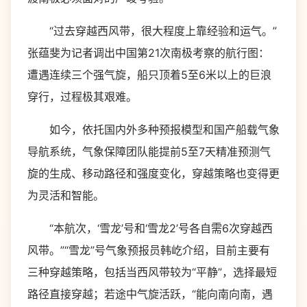
“过去穿越西风带，很大程度上靠经验和运气。”
张蕴斐为记者调出中国第21次南极考察的航行图：
遭遇连续三个强气旋，船只顶着5至6米以上的巨浪
穿行，过程极其艰难。
如今，依托国内外多种预报模型和国产船载气象
导航系统，气象保障团队能提前5至7天精准预测气
旋的生成、移动路径和强度变化，穿越策略也变得更
为灵活和智能。
“本航次，‘雪龙’号和‘雪龙2’号各自需6次穿越西
风带。”“雪龙”号气象预报员韩屹介绍，目前主要有
三种穿越策略，包括当西风带较为“平静”，选择最短
路径直接穿越；若途中气旋活跃，“能向南向南，遇