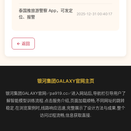
泰国推旅游警察 App，可发定
2025-12-31 00:40:17
位、报警
← 返回
银河集团GALAXY官网主页
银河集团GALAXY官网✅pa919.cc✅进入网站后,导航栏引导用户了
解智能模型训练流程.点击服务介绍,页面加载顺畅,不同网址的跳转
稳定.在浏览案例时,线路响应迅速,完整展示了设计方法与成果.整个
访问过程流畅,信息获取直接.