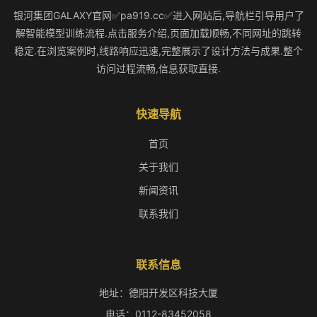
银河集团GALAXY官网✅pa919.cc✅进入网站后,导航栏引导用户了
解智能模型训练流程.点击服务介绍,页面加载顺畅,不同网址的跳转
稳定.在浏览案例时,线路响应迅速,完整展示了设计方法与成果.整个
访问过程流畅,信息获取直接.
快速导航
首页
关于我们
新闻资讯
联系我们
联系信息
地址：德阳开发区科技大厦
电话：0112-83452058