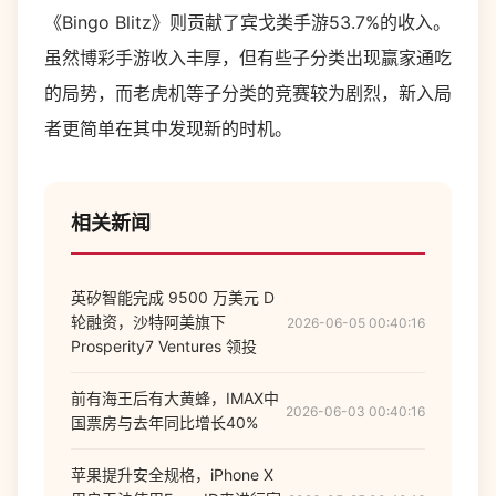
《Bingo Blitz》则贡献了宾戈类手游53.7%的收入。
虽然博彩手游收入丰厚，但有些子分类出现赢家通吃
的局势，而老虎机等子分类的竞赛较为剧烈，新入局
者更简单在其中发现新的时机。
相关新闻
英矽智能完成 9500 万美元 D
轮融资，沙特阿美旗下
2026-06-05 00:40:16
Prosperity7 Ventures 领投
前有海王后有大黄蜂，IMAX中
2026-06-03 00:40:16
国票房与去年同比增长40%
苹果提升安全规格，iPhone X