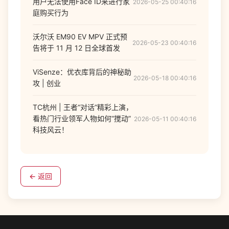
用户无法使用Face ID来进行家
2026-05-25 00:40:16
庭购买行为
沃尔沃 EM90 EV MPV 正式预
2026-05-23 00:40:16
告将于 11 月 12 日全球首发
ViSenze：优衣库背后的神秘助
2026-05-18 00:40:16
攻 | 创业
TC杭州 | 王者“对话”精彩上演，
看热门行业领军人物如何“搅动”
2026-05-11 00:40:16
科技风云！
← 返回