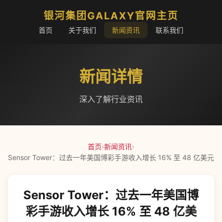
银河集团GALAXY官网主页
首页
关于我们
新闻资讯
联系我们
新闻详情
深入了解行业资讯
首页
›
新闻资讯
›
Sensor Tower：过去一年美国博彩手游收入增长 16% 至 48 亿美元
Sensor Tower：过去一年美国博
彩手游收入增长 16% 至 48 亿美