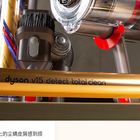
上的尘螨皮屑感到烦