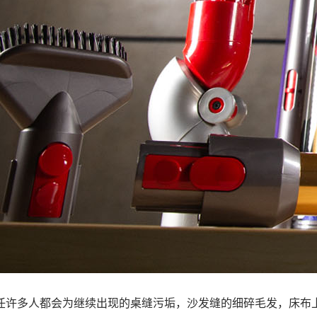
任许多人都会为继续出现的桌缝污垢，沙发缝的细碎毛发，床布