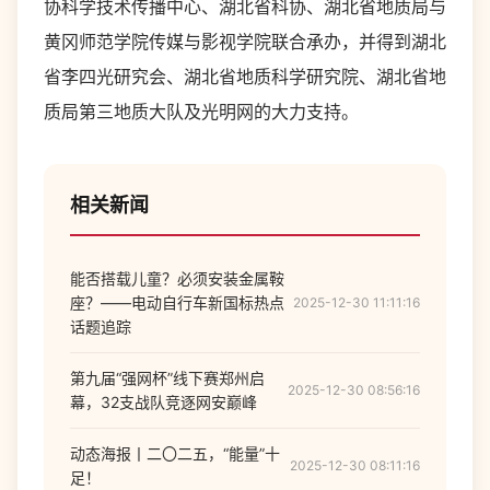
协科学技术传播中心、湖北省科协、湖北省地质局与
黄冈师范学院传媒与影视学院联合承办，并得到湖北
省李四光研究会、湖北省地质科学研究院、湖北省地
质局第三地质大队及光明网的大力支持。
相关新闻
能否搭载儿童？必须安装金属鞍
座？——电动自行车新国标热点
2025-12-30 11:11:16
话题追踪
第九届“强网杯”线下赛郑州启
2025-12-30 08:56:16
幕，32支战队竞逐网安巅峰
动态海报丨二〇二五，“能量”十
2025-12-30 08:11:16
足！