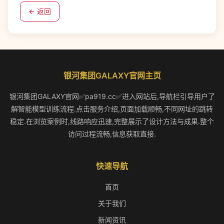
← 返回
银河集团GALAXY官网主页
银河集团GALAXY官网✅pa919.cc✅进入网站后,导航栏引导用户了
解智能模型训练流程.点击服务介绍,页面加载顺畅,不同网址的跳转
稳定.在浏览案例时,线路响应迅速,完整展示了设计方法与成果.整个
访问过程流畅,信息获取直接.
快速导航
首页
关于我们
新闻资讯