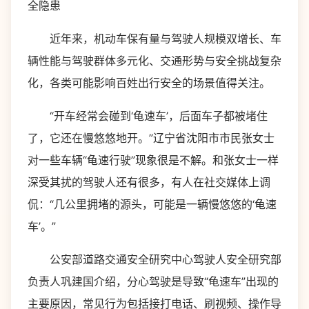
全隐患
近年来，机动车保有量与驾驶人规模双增长、车
辆性能与驾驶群体多元化、交通形势与安全挑战复杂
化，各类可能影响百姓出行安全的场景值得关注。
“开车经常会碰到‘龟速车’，后面车子都被堵住
了，它还在慢悠悠地开。”辽宁省沈阳市市民张女士
对一些车辆“龟速行驶”现象很是不解。和张女士一样
深受其扰的驾驶人还有很多，有人在社交媒体上调
侃：“几公里拥堵的源头，可能是一辆慢悠悠的‘龟速
车’。”
公安部道路交通安全研究中心驾驶人安全研究部
负责人巩建国介绍，分心驾驶是导致“龟速车”出现的
主要原因，常见行为包括接打电话、刷视频、操作导