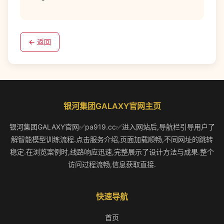
← 返回
银河集团GALAXY官网主页
银河集团GALAXY官网✅pa919.cc✅进入网站后,导航栏引导用户了
解智能模型训练流程.点击服务介绍,页面加载顺畅,不同网址的跳转
稳定.在浏览案例时,线路响应迅速,完整展示了设计方法与成果.整个
访问过程流畅,信息获取直接.
快速导航
首页