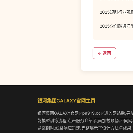
2025短剧行业
2025企创融通
← 返回
银河集团GALAXY官网主页
银河集团GALAXY官网✅pa919.cc✅进入网站后
能模型训练流程.点击服务介绍,页面加载顺畅,不同网
览案例时,线路响应迅速,完整展示了设计方法与成果.