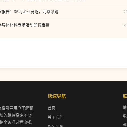
观察报告：35万企业竞逐，北京领跑
2
汇半导体材料专场活动即将启幕
2
快速导航
地
,导航栏引导用户了解智
首页
址的跳转稳定.在浏
电
关于我们
整个访问过程流畅,
邮
新闻资讯