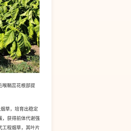
毛喉鞘蕊花根部提
烟草，培育出稳定
簇，获得前体代谢强
代工程烟草，其叶片