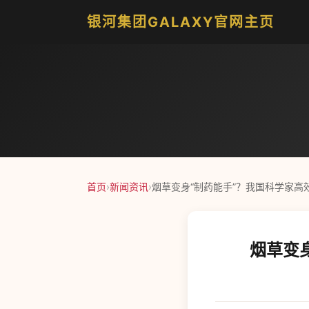
银河集团GALAXY官网主页
首页
›
新闻资讯
›
烟草变身“制药能手”？我国科学家高
烟草变