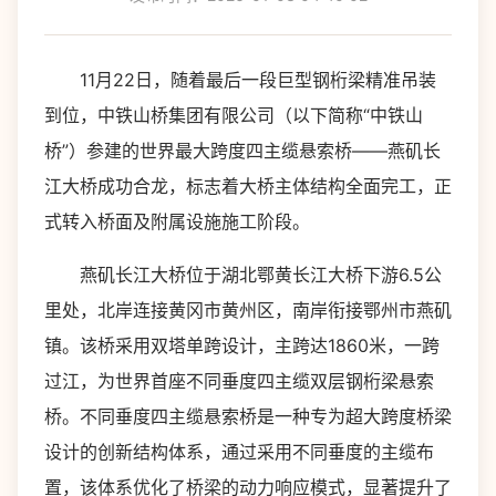
11月22日，随着最后一段巨型钢桁梁精准吊装
到位，中铁山桥集团有限公司（以下简称“中铁山
桥”）参建的世界最大跨度四主缆悬索桥——燕矶长
江大桥成功合龙，标志着大桥主体结构全面完工，正
式转入桥面及附属设施施工阶段。
燕矶长江大桥位于湖北鄂黄长江大桥下游6.5公
里处，北岸连接黄冈市黄州区，南岸衔接鄂州市燕矶
镇。该桥采用双塔单跨设计，主跨达1860米，一跨
过江，为世界首座不同垂度四主缆双层钢桁梁悬索
桥。不同垂度四主缆悬索桥是一种专为超大跨度桥梁
设计的创新结构体系，通过采用不同垂度的主缆布
置，该体系优化了桥梁的动力响应模式，显著提升了