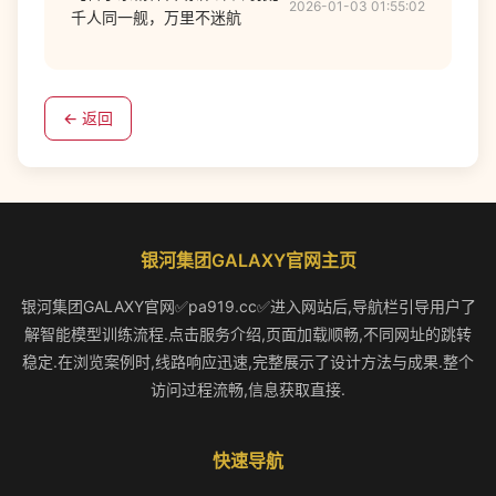
2026-01-03 01:55:02
千人同一舰，万里不迷航
← 返回
银河集团GALAXY官网主页
银河集团GALAXY官网✅pa919.cc✅进入网站后,导航栏引导用户了
解智能模型训练流程.点击服务介绍,页面加载顺畅,不同网址的跳转
稳定.在浏览案例时,线路响应迅速,完整展示了设计方法与成果.整个
访问过程流畅,信息获取直接.
快速导航