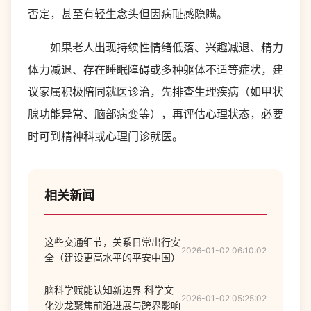
否定，甚至有轻生念头但因病耻感隐瞒。
如果老人出现持续性情绪低落、兴趣减退、精力
体力减退、存在睡眠障碍或多种躯体不适等症状，建
议家属积极陪同就医诊治，先排查生理疾病（如甲状
腺功能异常、脑部病变等），再评估心理状态，必要
时可到精神科或心理门诊就医。
相关新闻
这些交通细节，关系日常出行安
2026-01-02 06:10:02
全（建设更高水平的平安中国）
脑科学赋能认知新边界 科学文
2026-01-02 05:25:02
化沙龙聚焦前沿进展与跨界影响