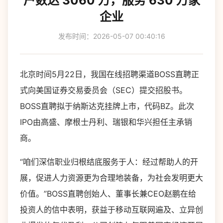
户数达 3060 万，服务 630 万家
企业
发布时间：2026-05-07 00:40:16
北京时间5月22日，我国在线招聘渠道BOSS直聘正
式向美国证券交易委员会（SEC）提交招股书。
BOSS直聘拟于纳斯达克挂牌上市，代码BZ。此次
IPO由高盛、摩根士丹利、瑞银和华兴担任主承销
商。
“咱们深信职业归根结底服务于人：经过帮助人的开
展，促进人力资源更为合理地装备，为社会发明更大
价值。”BOSS直聘创始人、董事长兼CEO赵鹏在给
投资人的信中表明，获益于移动互联网遍及、立异创