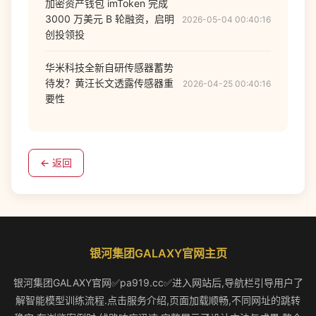
加密资产钱包 imToken 完成
3000 万美元 B 轮融资，启明
2026-05-04 00:40:16
创投领投
华米科技全新自研传感器蓄势
待发？黄汪长文透露传感器重
2026-04-25 00:40:16
要性
← 返回
银河集团GALAXY官网主页
银河集团GALAXY官网✅pa919.cc✅进入网站后,导航栏引导用户了
解智能模型训练流程.点击服务介绍,页面加载顺畅,不同网址的跳转