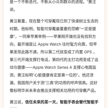
是一个不断迭代、不断从小众到群众的进程。”黄汪
说。
黄汪着重，现在整个可穿戴现已到了快速树立生态的
时期。他标明，智能可穿戴最重要的范畴“一定是健
康”，一同拿苹果举例——苹果刚开端也没有找到方
向，最开端是让 Apple Watch 往时髦方向靠，但苹
果发现此路不通，所以第二代就变成了内置 GPS ，
第三代开端支撑打电话，第四代的主打功用变成了运
动与健康——Apple Watch Series 4 支撑心电图监
测，黄汪标明“心脏健康肯定是第一位的”。他还泄
漏，我国用户关于测“三高”的功用的呼声很高。这好
像标明华米未来会推出支撑相关功用的可穿戴产品。
黄汪说，
信任未来的某一天，智能手表会替代智能手