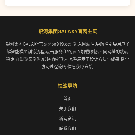
银河集团GALAXY官网主页
银河集团GALAXY官网✅pa919.cc✅进入网站后,导航栏引导用户了
解智能模型训练流程.点击服务介绍,页面加载顺畅,不同网址的跳转
稳定.在浏览案例时,线路响应迅速,完整展示了设计方法与成果.整个
访问过程流畅,信息获取直接.
快速导航
首页
关于我们
新闻资讯
联系我们